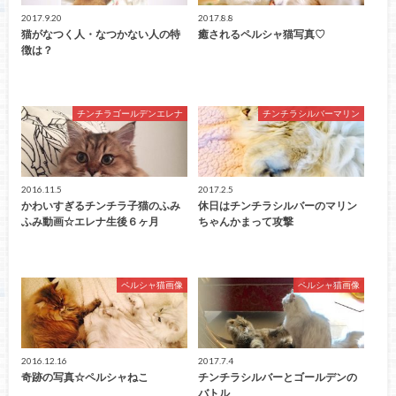
2017.9.20
2017.8.8
猫がなつく人・なつかない人の特
癒されるペルシャ猫写真♡
徴は？
チンチラゴールデンエレナ
チンチラシルバーマリン
2016.11.5
2017.2.5
かわいすぎるチンチラ子猫のふみ
休日はチンチラシルバーのマリン
ふみ動画☆エレナ生後６ヶ月
ちゃんかまって攻撃
ペルシャ猫画像
ペルシャ猫画像
2016.12.16
2017.7.4
奇跡の写真☆ペルシャねこ
チンチラシルバーとゴールデンの
バトル