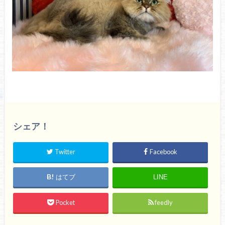
シェア！
Twitter
Facebook
はてブ
LINE
Pocket
feedly