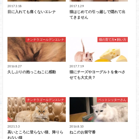
2017.3.18
2017.1.29
目に入れても痛くないエレナ
猫はじめての引っ越しで隠れて出
てきません
チンチラゴールデンエレナ
猫の育て方• 飼い方
2016.8.27
2017.7.19
久しぶりの抱っこねこに感動
猫にチーズやヨーグルトを食べさ
せても大丈夫？
チンチラゴールデンエレナ
ペットシッターさん
2021.5.3
2016.8.10
高いところに登らない猫、降りら
ねこのお留守番
れない猫