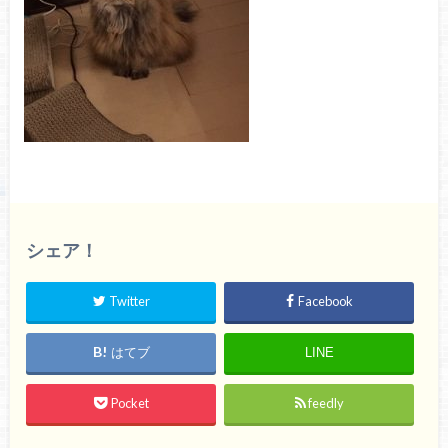
シェア！
Twitter
Facebook
はてブ
LINE
Pocket
feedly