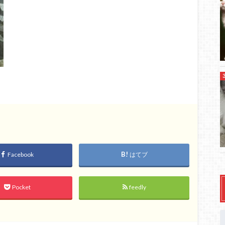
Facebook
はてブ
Pocket
feedly