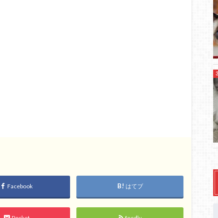
Facebook
はてブ
Pocket
feedly