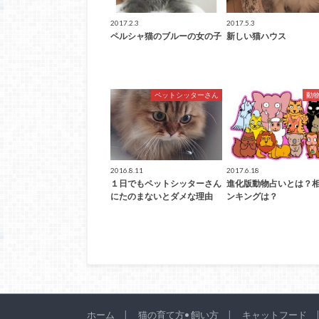
2017.2.3
2017.5.3
ペルシャ猫のブルーの女の子
新しい猫ハウス
ペットシッターさん
動
2016.8.11
2017.6.18
１日でもペットシッターさん
進化版動物占いとは？
にたのまないとダメな理由
ンキングは？
ホーム
猫の育て方• 飼い方
キャットフード