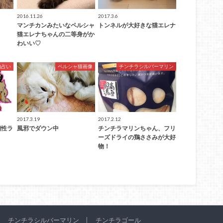
2016.11.26
2017.3.6
マンチカンみたいなペルシャ
トンネルが大好きな猫エレナ
猫エレナちゃんの二等身がか
わいい♡
物占い
ペルシャ猫画像
チンチラシルバーマリン
2017.3.19
2017.2.12
相性ラ
風邪でダウン中
チンチラマリンちゃん、フリ
ーズドライの鶏ささみが大好
物！
チンチラシルバーマリン
チンチラゴール