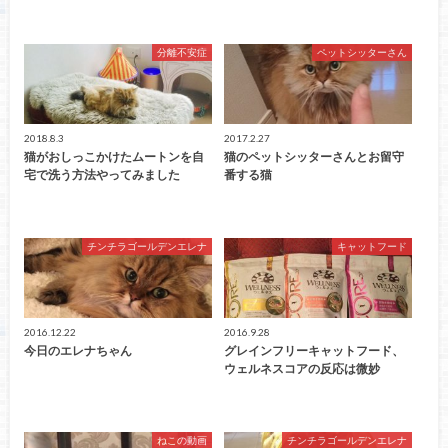
分離不安症
ペットシッターさん
2018.8.3
2017.2.27
猫がおしっこかけたムートンを自
猫のペットシッターさんとお留守
宅で洗う方法やってみました
番する猫
チンチラゴールデンエレナ
キャットフード
2016.12.22
2016.9.28
今日のエレナちゃん
グレインフリーキャットフード、
ウェルネスコアの反応は微妙
ねこの動画
チンチラゴールデンエレナ