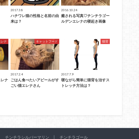
2017.3.8
2016.10.24
ハチワレ猫の性格と名前の由
癒される写真♡チンチラゴー
来は？
ルデンエレナの寝起き画像
エレナ
キャットフード
猫背
2017.2.4
2017.7.9
エレナ
ごはん食べたいアピールがす
寝ながら簡単に猫背を治すス
ごい猫エレナさん
トレッチ方法は？
チンチラシルバーマリン
チンチラゴール