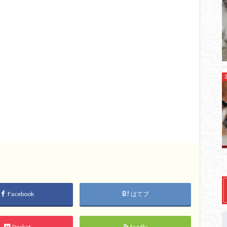
Facebook
はてブ
Pocket
feedly