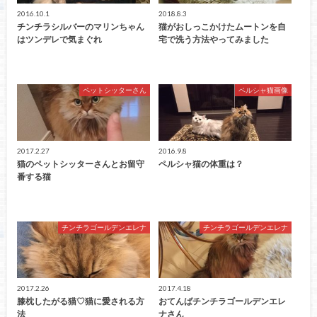
2016.10.1
2018.8.3
チンチラシルバーのマリンちゃん
猫がおしっこかけたムートンを自
はツンデレで気まぐれ
宅で洗う方法やってみました
ペットシッターさん
ペルシャ猫画像
2017.2.27
2016.9.8
猫のペットシッターさんとお留守
ペルシャ猫の体重は？
番する猫
チンチラゴールデンエレナ
チンチラゴールデンエレナ
2017.2.26
2017.4.18
膝枕したがる猫♡猫に愛される方
おてんばチンチラゴールデンエレ
法
ナさん