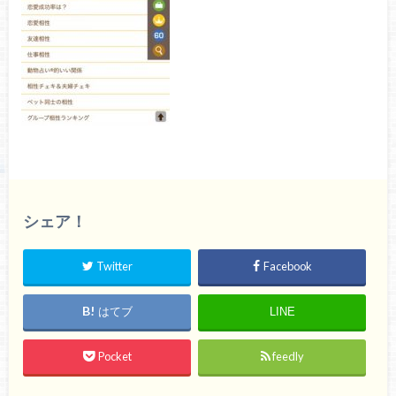
シェア！
Twitter
Facebook
はてブ
LINE
Pocket
feedly