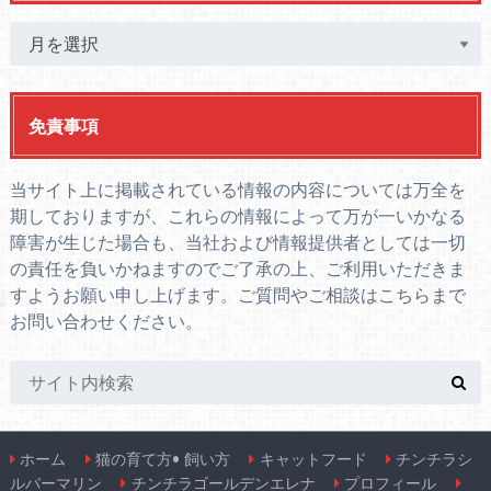
免責事項
当サイト上に掲載されている情報の内容については万全を
期しておりますが、これらの情報によって万が一いかなる
障害が生じた場合も、当社および情報提供者としては一切
の責任を負いかねますのでご了承の上、ご利用いただきま
すようお願い申し上げます。ご質問やご相談は
こちら
まで
お問い合わせください。
ホーム
猫の育て方• 飼い方
キャットフード
チンチラシ
ルバーマリン
チンチラゴールデンエレナ
プロフィール