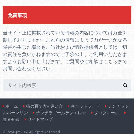
免責事項
当サイト上に掲載されている情報の内容については万全を
期しておりますが、これらの情報によって万が一いかなる
障害が生じた場合も、当社および情報提供者としては一切
の責任を負いかねますのでご了承の上、ご利用いただきま
すようお願い申し上げます。ご質問やご相談は
こちら
まで
お問い合わせください。
ホーム
猫の育て方• 飼い方
キャットフード
チンチラシ
ルバーマリン
チンチラゴールデンエレナ
プロフィール
読者登録
サイトマップ
©Copyright2026
.All Rights Reserved.