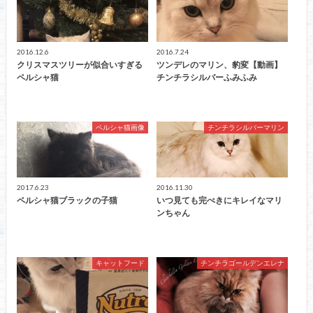
2016.12.6
2016.7.24
クリスマスツリーが似合いすぎる
ツンデレのマリン、豹変【動画】
ペルシャ猫
チンチラシルバーふみふみ
ペルシャ猫画像
チンチラシルバーマリン
2017.6.23
2016.11.30
ペルシャ猫ブラックの子猫
いつ見ても完ぺきにキレイなマリ
ンちゃん
キャットフード
チンチラゴールデンエレナ