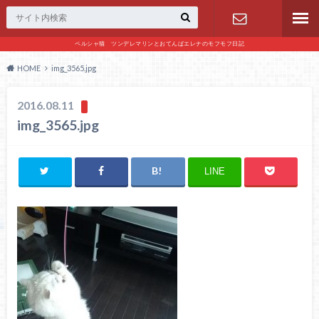
ペルシャ猫 ツンデレマリンとおてんばエレナのモフモフ日記
お問い合わ
HOME
img_3565.jpg
せ
2016.08.11
img_3565.jpg
LINE