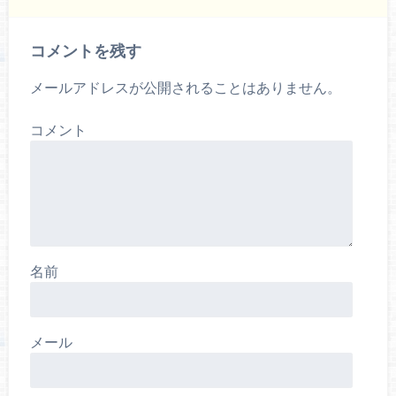
コメントを残す
メールアドレスが公開されることはありません。
コメント
名前
メール