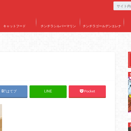
キャットフード
チンチラシルバーマリン
チンチラゴールデンエレナ
はてブ
Pocket
LINE