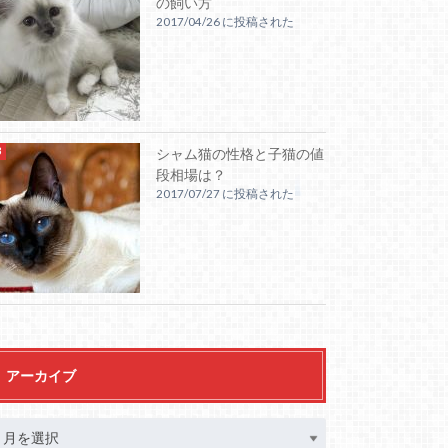
の飼い方
2017/04/26 に投稿された
シャム猫の性格と子猫の値
段相場は？
2017/07/27 に投稿された
アーカイブ