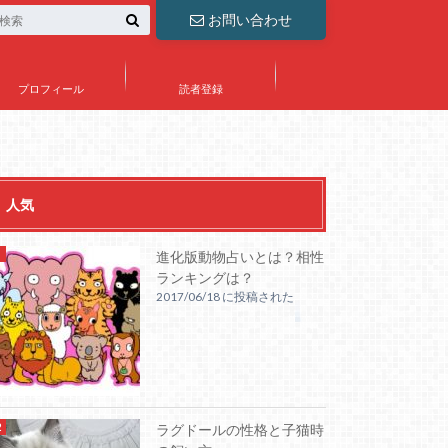
お問い合わせ
プロフィール
読者登録
人気
進化版動物占いとは？相性
ランキングは？
2017/06/18 に投稿された
ラグドールの性格と子猫時