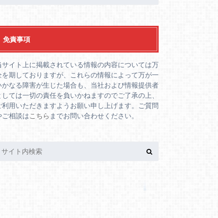
免責事項
当サイト上に掲載されている情報の内容については万
全を期しておりますが、これらの情報によって万が一
いかなる障害が生じた場合も、当社および情報提供者
としては一切の責任を負いかねますのでご了承の上、
ご利用いただきますようお願い申し上げます。ご質問
やご相談は
こちら
までお問い合わせください。