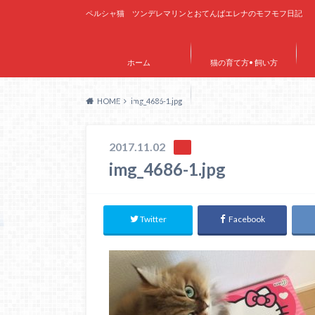
ペルシャ猫 ツンデレマリンとおてんばエレナのモフモフ日記
ホーム
猫の育て方• 飼い方
HOME
img_4686-1.jpg
サイトマップ
2017.11.02
img_4686-1.jpg
Twitter
Facebook