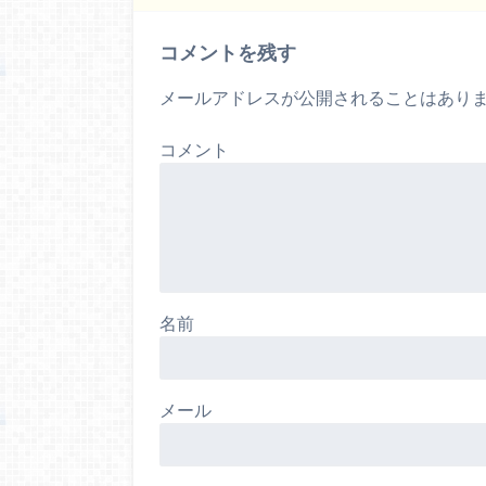
コメントを残す
メールアドレスが公開されることはあり
コメント
名前
メール