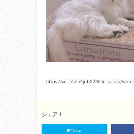
https://xn--7cka4job2236dusp.com/wp-c
シェア！
Twitter