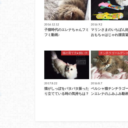
2016.12.12
2016.9.2
子猫時代のエレナちゃんフミ
マリンさまのいちばん
フミ動画♪
おもちゃはじゃれ猫宙
猫の育て方• 飼い方
チンチラゴールデン
2017.8.22
2016.8.7
猫がしっぽをパタパタ振った
ペルシャ猫チンチラゴ
り立てている時の気持ちは？
ンエレナのふみふみ動