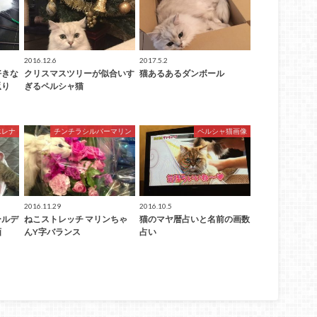
2016.12.6
2017.5.2
好きな
クリスマスツリーが似合いす
猫あるあるダンボール
返り
ぎるペルシャ猫
エレナ
チンチラシルバーマリン
ペルシャ猫画像
2016.11.29
2016.10.5
ールデ
ねこストレッチ マリンちゃ
猫のマヤ暦占いと名前の画数
画
んY字バランス
占い