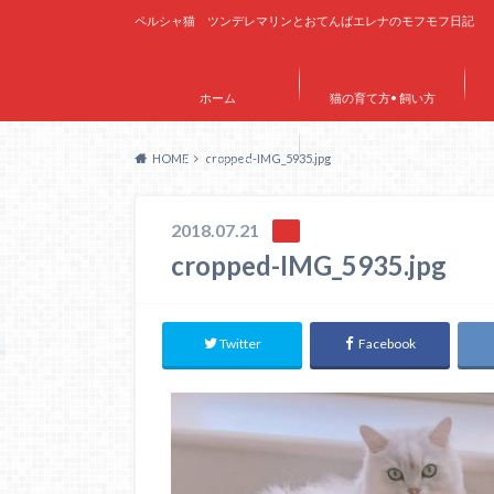
ペルシャ猫 ツンデレマリンとおてんばエレナのモフモフ日記
ホーム
猫の育て方• 飼い方
HOME
cropped-IMG_5935.jpg
サイトマップ
2018.07.21
cropped-IMG_5935.jpg
Twitter
Facebook