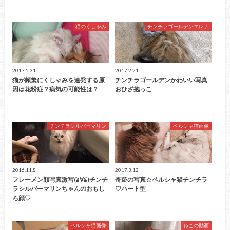
猫のくしゃみ
チンチラゴールデンエレナ
2017.5.31
2017.2.21
猫が頻繁にくしゃみを連発する原
チンチラゴールデンかわいい写真
因は花粉症？病気の可能性は？
おひざ抱っこ
チンチラシルバーマリン
ペルシャ猫画像
2016.11.8
2017.3.12
フレーメン顔写真激写(≧∀≦)チンチ
奇跡の写真☆ペルシャ猫チンチラ
ラシルバーマリンちゃんのおもし
♡ハート型
ろ顔♡
ペルシャ猫画像
ねこの動画