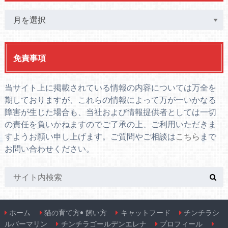
免責事項
当サイト上に掲載されている情報の内容については万全を
期しておりますが、これらの情報によって万が一いかなる
障害が生じた場合も、当社および情報提供者としては一切
の責任を負いかねますのでご了承の上、ご利用いただきま
すようお願い申し上げます。ご質問やご相談は
こちら
まで
お問い合わせください。
ホーム
猫の育て方• 飼い方
キャットフード
チンチラシ
ルバーマリン
チンチラゴールデンエレナ
プロフィール