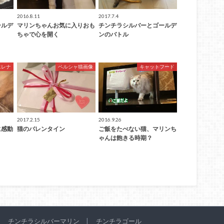
2016.8.11
2017.7.4
ールデ
マリンちゃんお気に入りおも
チンチラシルバーとゴールデ
ちゃで心を開く
ンのバトル
エレナ
ペルシャ猫画像
キャットフード
2017.2.15
2016.9.26
に感動
猫のバレンタイン
ご飯をたべない猫、マリンち
ゃんは飽きる時期？
チンチラシルバーマリン
チンチラゴール