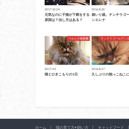
2017.10.24
2016.8.20
元気なのに子猫が下痢をする
袋いり娘。チンチラゴ
原因は？治し方はある？
ンエレナ
ペルシャ猫画像
チンチラゴールデン
2017.4.2
2016.8.27
猫とひきこもりの1日
久しぶりの抱っこねこ
ホーム
猫の育て方• 飼い方
キャットフード