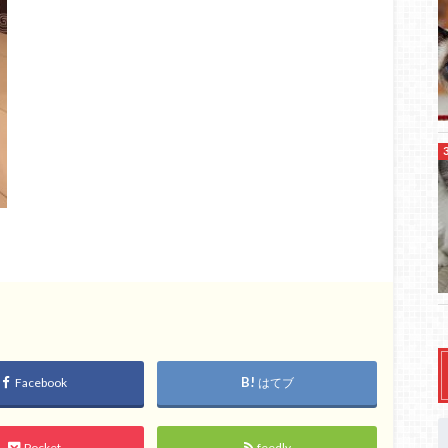
Facebook
はてブ
Pocket
feedly