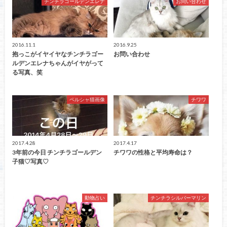
チンチラゴールデンエレナ
お問い合わせ
2016.11.1
2016.9.25
抱っこがイヤイヤなチンチラゴー
お問い合わせ
ルデンエレナちゃんがイヤがって
る写真、笑
ペルシャ猫画像
チワワ
2017.4.28
2017.4.17
3年前の今日 チンチラゴールデン
チワワの性格と平均寿命は？
子猫♡写真♡
動物占い
チンチラシルバーマリン