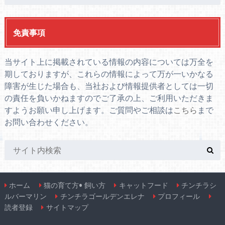
免責事項
当サイト上に掲載されている情報の内容については万全を
期しておりますが、これらの情報によって万が一いかなる
障害が生じた場合も、当社および情報提供者としては一切
の責任を負いかねますのでご了承の上、ご利用いただきま
すようお願い申し上げます。ご質問やご相談は
こちら
まで
お問い合わせください。
ホーム
猫の育て方• 飼い方
キャットフード
チンチラシ
ルバーマリン
チンチラゴールデンエレナ
プロフィール
読者登録
サイトマップ