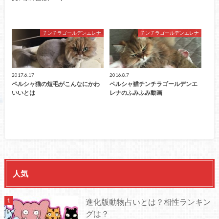
チンチラゴールデンエレナ
チンチラゴールデンエレナ
2017.6.17
2016.8.7
ペルシャ猫の短毛がこんなにかわ
ペルシャ猫チンチラゴールデンエ
いいとは
レナのふみふみ動画
人気
進化版動物占いとは？相性ランキン
グは？