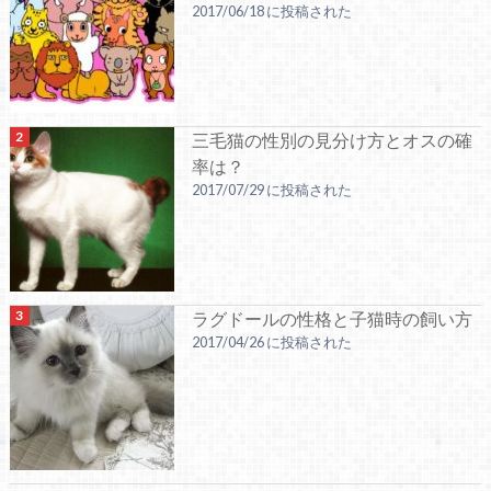
2017/06/18 に投稿された
三毛猫の性別の見分け方とオスの確
率は？
2017/07/29 に投稿された
ラグドールの性格と子猫時の飼い方
2017/04/26 に投稿された