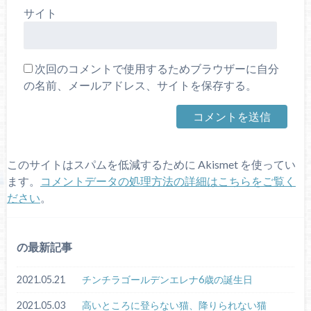
サイト
次回のコメントで使用するためブラウザーに自分
の名前、メールアドレス、サイトを保存する。
このサイトはスパムを低減するために Akismet を使ってい
ます。
コメントデータの処理方法の詳細はこちらをご覧く
ださい
。
の最新記事
2021.05.21
チンチラゴールデンエレナ6歳の誕生日
2021.05.03
高いところに登らない猫、降りられない猫