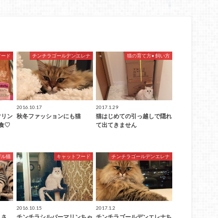
フード
チンチラゴールデンエレナ
猫の育て方• 飼い方
2016.10.17
2017.1.29
マリン
秋冬ファッションにも猫
猫はじめての引っ越しで隠れ
完食♡
て出てきません
ガル猫
キャットフード
チンチラゴールデンエレナ
2016.10.15
2017.1.2
きさ
チンチラシルバーマリンちゃ
チンチラゴールデンエレナち