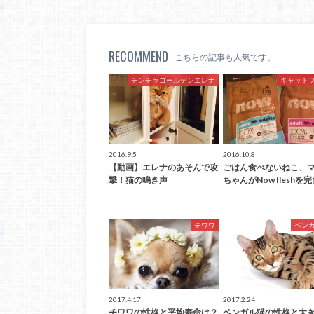
RECOMMEND
こちらの記事も人気です。
チンチラゴールデンエレナ
キャット
2016.9.5
2016.10.8
【動画】エレナのあそんで攻
ごはん食べないねこ、
撃！猫の鳴き声
ちゃんがNow fleshを
チワワ
ベン
2017.4.17
2017.2.24
チワワの性格と平均寿命は？
ベンガル猫の性格と大