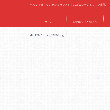
ペルシャ猫 ツンデレマリンとおてんばエレナのモフモフ日記
ホーム
猫の育て方• 飼い方
HOME
img_2308-1.jpg
サイトマップ