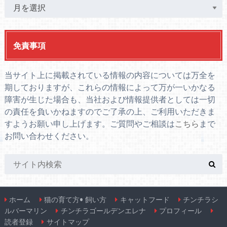
免責事項
当サイト上に掲載されている情報の内容については万全を
期しておりますが、これらの情報によって万が一いかなる
障害が生じた場合も、当社および情報提供者としては一切
の責任を負いかねますのでご了承の上、ご利用いただきま
すようお願い申し上げます。ご質問やご相談は
こちら
まで
お問い合わせください。
ホーム
猫の育て方• 飼い方
キャットフード
チンチラシ
ルバーマリン
チンチラゴールデンエレナ
プロフィール
読者登録
サイトマップ