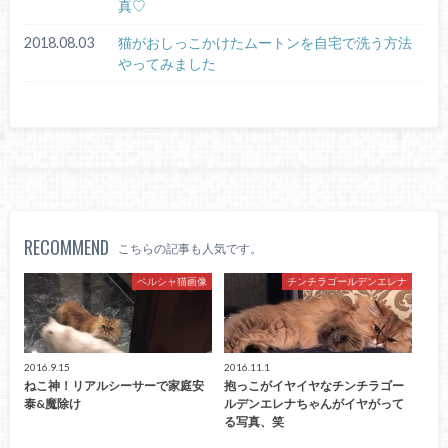
真♡
2018.08.03
猫がおしっこかけたムートンを自宅で洗う方法
やってみました
RECOMMEND
こちらの記事も人気です。
ペルシャ猫画像
チンチラゴールデンエレナ
2016.9.15
2016.11.1
ねこ神！リアルシーサーで家庭安
抱っこがイヤイヤなチンチラゴー
泰&魔除け
ルデンエレナちゃんがイヤがって
る写真、笑