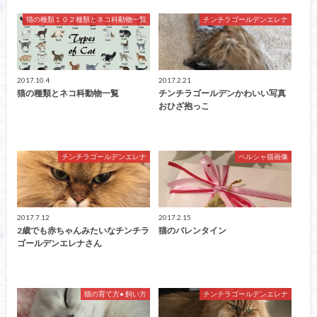
猫の種類１０２種類とネコ科動物一覧
チンチラゴールデンエレナ
2017.10.4
2017.2.21
猫の種類とネコ科動物一覧
チンチラゴールデンかわいい写真
おひざ抱っこ
チンチラゴールデンエレナ
ペルシャ猫画像
2017.7.12
2017.2.15
2歳でも赤ちゃんみたいなチンチラ
猫のバレンタイン
ゴールデンエレナさん
猫の育て方• 飼い方
チンチラゴールデンエレナ