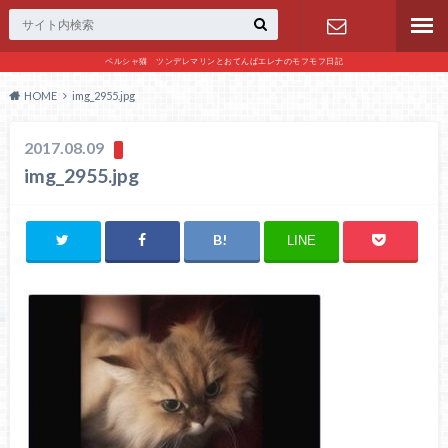
ペルシャ猫 ツンデレマリンとおてんばエレナのモフモフ日記
お問い合わ
HOME
img_2955.jpg
せ
2017.08.09
img_2955.jpg
LINE