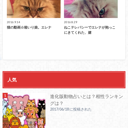
2016.9.14
2016.8.29
猫の動画☆箱いり娘。エレナ
ねこテレパシーでエレナが抱っこ
にきてくれた、嬉
人気
進化版動物占いとは？相性ランキン
グは？
2017/06/18 に投稿された