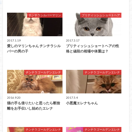
チンチラシルバーマリン
ブリティッシュショートヘア
2017.1.19
2017.3.17
愛しのマリンちゃん チンチラシル
ブリティッシュショートヘアの性
バーの男の子
格と値段の相場や体重は？
チンチラゴールデンエレナ
チンチラゴールデンエレナ
2016.9.20
2017.5.4
猫の手も借りたいと思ったら断捨
小悪魔エレナちゃん
離をお手伝いし始めたエレナ
チンチラゴールデンエレナ
チンチラゴールデンエレナ