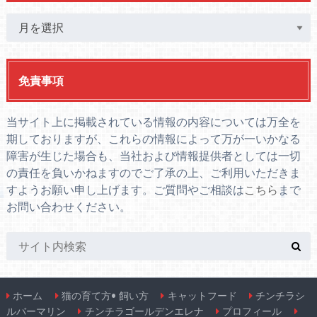
免責事項
当サイト上に掲載されている情報の内容については万全を
期しておりますが、これらの情報によって万が一いかなる
障害が生じた場合も、当社および情報提供者としては一切
の責任を負いかねますのでご了承の上、ご利用いただきま
すようお願い申し上げます。ご質問やご相談は
こちら
まで
お問い合わせください。
ホーム
猫の育て方• 飼い方
キャットフード
チンチラシ
ルバーマリン
チンチラゴールデンエレナ
プロフィール