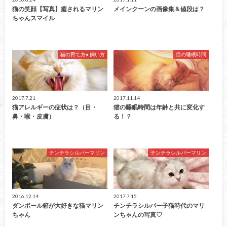
猫の笑顔【写真】癒されるマリン
メインクーンの画像集＆値段は？
ちゃんスマイル
猫の育て方• 飼い方
猫の睡眠時間
2017.7.21
2017.11.14
猫アレルギーの症状は？（目・
猫の睡眠時間は年齢と共に変化す
鼻・喉・皮膚）
る！？
チンチラシルバーマリン
チンチラシルバーマリン
2016.12.14
2017.7.15
ダンボール箱が大好きな猫マリン
チンチラシルバー子猫時代のマリ
ちゃん
ンちゃんの写真♡