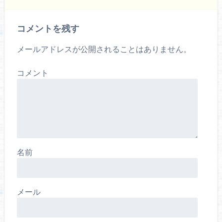
コメントを残す
メールアドレスが公開されることはありません。
コメント
名前
メール