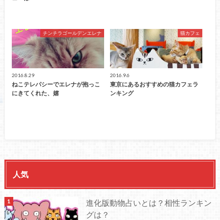
チンチラゴールデンエレナ
猫カフェ
2016.8.29
2016.9.6
ねこテレパシーでエレナが抱っこ
東京にあるおすすめの猫カフェラ
にきてくれた、嬉
ンキング
人気
進化版動物占いとは？相性ランキン
グは？