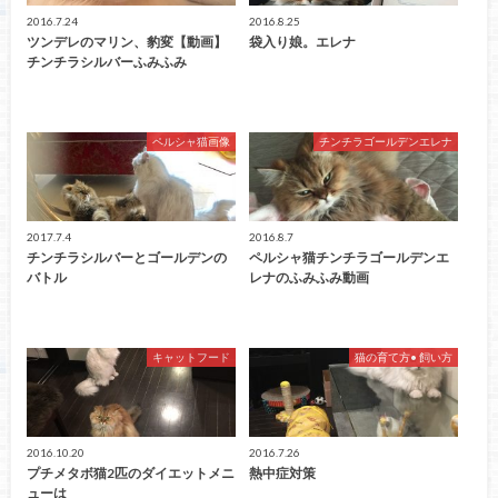
2016.7.24
2016.8.25
ツンデレのマリン、豹変【動画】
袋入り娘。エレナ
チンチラシルバーふみふみ
ペルシャ猫画像
チンチラゴールデンエレナ
2017.7.4
2016.8.7
チンチラシルバーとゴールデンの
ペルシャ猫チンチラゴールデンエ
バトル
レナのふみふみ動画
キャットフード
猫の育て方• 飼い方
2016.10.20
2016.7.26
プチメタボ猫2匹のダイエットメニ
熱中症対策
ューは