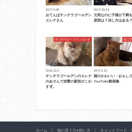
2017.4.18
2017.10.24
おてんばチンチラゴールデン
元気なのに子猫が下痢
エレナさん
原因は？治し方はある
チンチラゴールデンエレナ
ねこ
2016.10.3
2017.2.13
チンチラゴールデンのエレナ
猫のかわいい・おもし
のあそんで攻撃の新技がこわ
YouTube動画集
すぎ。
ホーム
猫の育て方• 飼い方
キャットフード