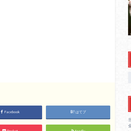
Facebook
はてブ
Pocket
feedly