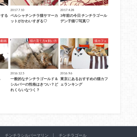
2017.7.10
2017.4.28
をする
ペルシャチンチラ猫サマーカ
3年前の今日 チンチラゴール
？
ットがかわいすぎる♡
デン子猫♡写真♡
の動画
猫の育て方• 飼い方
猫カフェ
2016.12.5
2016.9.6
ろ
一般的なチンチラゴールド＆
東京にあるおすすめの猫カフ
シルバーの性格はきつい？ど
ェランキング
れくらいなつく？
チンチラシルバーマリン
チンチラゴール