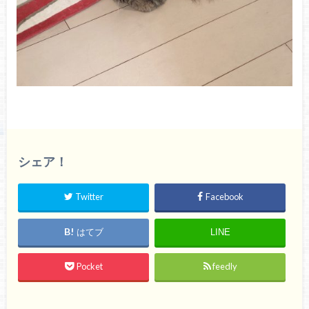
シェア！
Twitter
Facebook
はてブ
LINE
Pocket
feedly