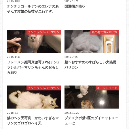
2016.10.3
2017.10.9
チンチラゴールデンのエレナのあ
開運招き猫♡
そんで攻撃の新技がこわすぎ。
チンチラシルバーマリン
猫の育て方• 飼い方
2016.11.8
2017.7.16
フレーメン顔写真激写(≧∀≦)チンチ
超〜おすすめのすばらしい犬猫用
ラシルバーマリンちゃんのおもし
バリカン！
ろ顔♡
チンチラシルバーマリン
キャットフード
2016.9.7
2016.10.20
猫のヘソ天写真、かわいすぎるマ
プチメタボ猫2匹のダイエットメニ
リンのゴロゴロへそ天
ューは