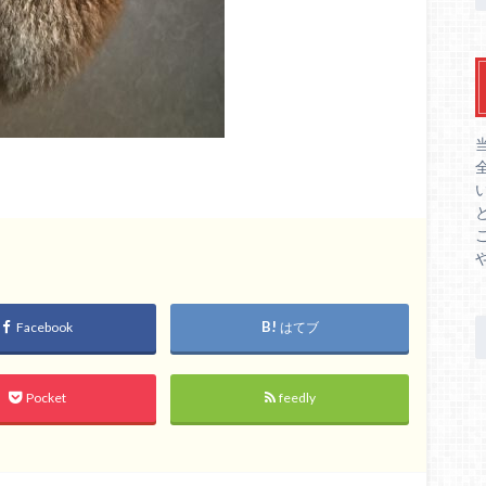
Facebook
はてブ
Pocket
feedly